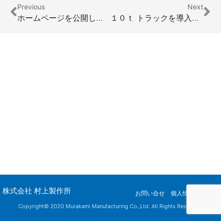
Prev
Ne
Previous
Next
ホームページを公開しました
１０ｔ トラックを導入しました。
株式会社 村上製作所
お問い合せ
個人情報保護方針
Copyright© 2020
Murakami Manufacturing Co.,Ltd.
All Rights Reserved.