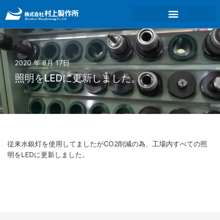
内
容
を
ス
キ
ッ
2020 年 8月 17日
プ
照明をLEDに更新しました。
従来水銀灯を使用してましたがCO2削減の為、工場内すべての照
明をLEDに更新しました。